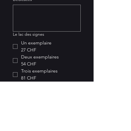
Le lac des signes
Un exemplaire
27 CHF
Deux exemplaires
54 CHF
Trois exemplaires
81 CHF
Passé confessé
Un exemplaire
27 CHF
Deux exemplaires
54 CHF
Trois exemplaires
81 CHF