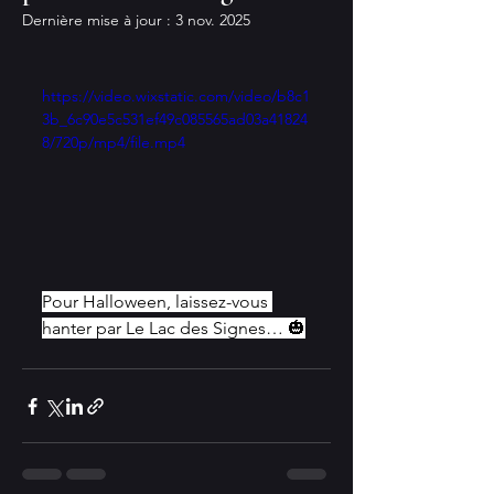
Dernière mise à jour :
3 nov. 2025
https://video.wixstatic.com/video/b8c1
3b_6c90e5c531ef49c085565ad03a41824
8/720p/mp4/file.mp4
Pour Halloween, laissez-vous 
hanter par Le Lac des Signes… 🎃