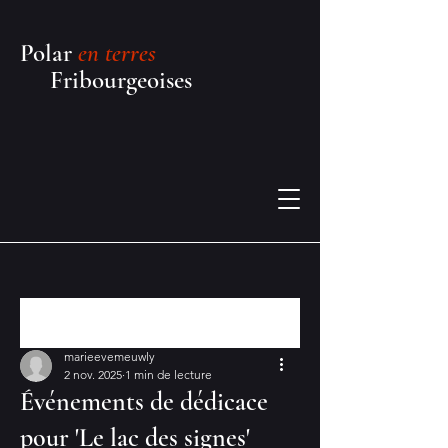
Polar
en terres
Fribourgeoises
Post
marieevemeuwly
2 nov. 2025
1 min de lecture
Événements de dédicace
pour 'Le lac des signes'